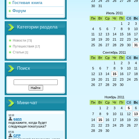
23
24
25
26
27
28
29
Гостевая книга
30
31
Форум
Июль 2011
Пн
Вт
Ср
Чт
Пт
Сб
Вс
1
2
3
Категории раздела
4
5
6
7
8
9
10
11
12
13
14
15
16
17
18
19
20
21
22
23
24
Новости
[73]
25
26
27
28
29
30
31
Путешествия
[17]
Статьи
Сентябрь 2011
[1]
Пн
Вт
Ср
Чт
Пт
Сб
Вс
1
2
3
4
Поиск
5
6
7
8
9
10
11
12
13
14
15
16
17
18
19
20
21
22
23
24
25
26
27
28
29
30
Ноябрь 2011
Мини-чат
Пн
Вт
Ср
Чт
Пт
Сб
Вс
1
2
3
4
5
6
7
8
9
10
11
12
13
14
15
16
17
18
19
20
21
22
23
24
25
26
27
28
29
30