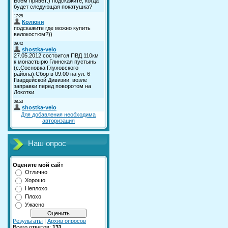
Для добавления необходима
авторизация
Наш опрос
Оцените мой сайт
Отлично
Хорошо
Неплохо
Плохо
Ужасно
Результаты
|
Архив опросов
Всего ответов:
131