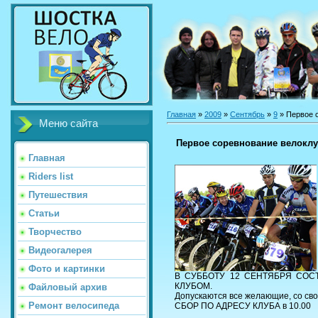
Главная
»
2009
»
Сентябрь
»
9
» Первое 
Меню сайта
Первое соревнование велокл
Главная
Riders list
Путешествия
Статьи
Творчество
Видеогалерея
Фото и картинки
В СУББОТУ 12 СЕНТЯБРЯ СОС
КЛУБОМ.
Файловый архив
Допускаются все желающие, со св
Ремонт велосипеда
СБОР ПО АДРЕСУ КЛУБА в 10.00