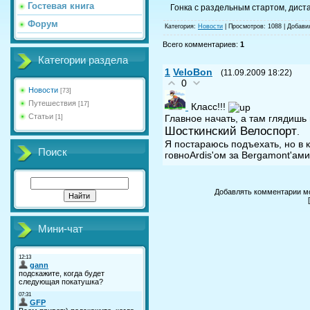
Гостевая книга
Гонка с раздельным стартом, диста
Форум
Категория
:
Новости
|
Просмотров
: 1088 |
Добави
Всего комментариев
:
1
Категории раздела
1
VeloBon
(11.09.2009 18:22)
0
Новости
[73]
Путешествия
[17]
Класс!!!
Статьи
Главное начать, а там глядишь
[1]
Шосткинский Велоспорт
.
Я постараюсь подъехать, но в 
Поиск
говноArdis'ом за Bergamont'ам
Добавлять комментарии мо
Мини-чат