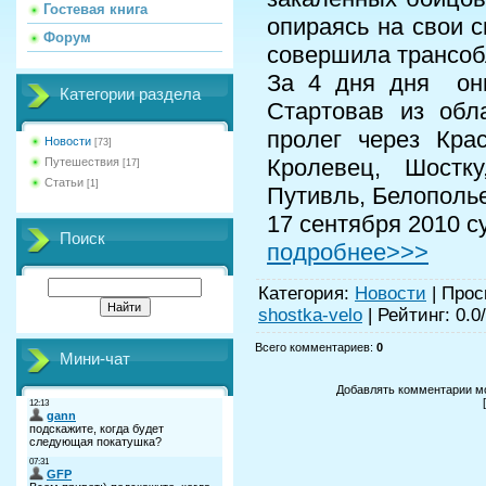
Гостевая книга
опираясь на свои 
Форум
совершила трансоб
За 4 дня дня они
Категории раздела
Стартовав из обл
пролег через Крас
Новости
[73]
Кролевец, Шостку
Путешествия
[17]
Статьи
[1]
Путивль, Белополье
17 сентября 2010 с
Поиск
подробнее>>>
Категория
:
Новости
|
Прос
shostka-velo
|
Рейтинг
:
0.0
/
Всего комментариев
:
0
Мини-чат
Добавлять комментарии мо