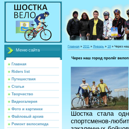
Главная
»
2011
»
Январь
»
18
» Через наш
Меню сайта
Через наш город пролёг велоп
Главная
Riders list
Путешествия
Статьи
Творчество
Видеогалерея
Фото и картинки
Шостка
стала одн
Файловый архив
спортсменов-лю
Ремонт велосипеда
закаленных бойцов