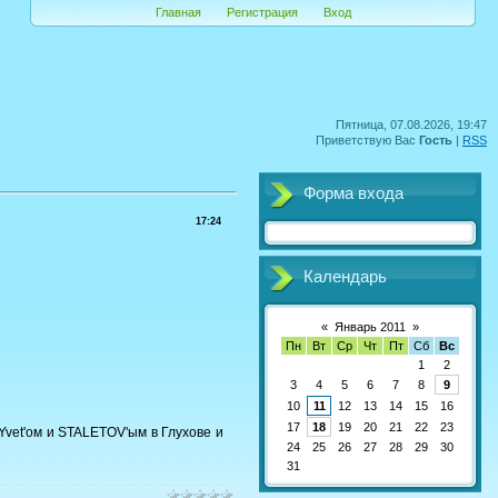
Главная
Регистрация
Вход
Пятница, 07.08.2026, 19:47
Приветствую Вас
Гость
|
RSS
Форма входа
17:24
Календарь
«
Январь 2011
»
Пн
Вт
Ср
Чт
Пт
Сб
Вс
1
2
3
4
5
6
7
8
9
10
11
12
13
14
15
16
17
18
19
20
21
22
23
Yvet'ом и STALETOV'ым в Глухове и
24
25
26
27
28
29
30
31