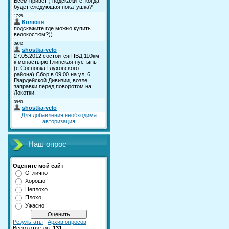
Для добавления необходима
авторизация
Наш опрос
Оцените мой сайт
Отлично
Хорошо
Неплохо
Плохо
Ужасно
Результаты
|
Архив опросов
Всего ответов:
131