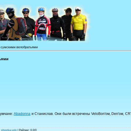
с сумскими велобратьями
ьями
сумчане:
Abadonna
и Станислав. Они были встречены VeloBon'ом, Den'ом, CR
:
shostka-velo
|
Рейтинг
:
0.0
/
0