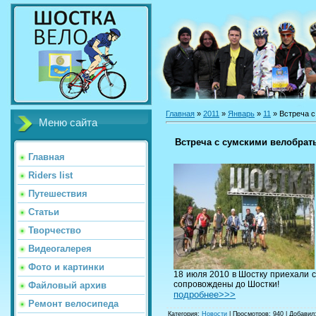
Главная
»
2011
»
Январь
»
11
» Встреча 
Меню сайта
Встреча с сумскими велобрат
Главная
Riders list
Путешествия
Статьи
Творчество
Видеогалерея
Фото и картинки
18 июля 2010 в Шостку приехали 
сопровождены до Шостки!
Файловый архив
подробнее>>>
Ремонт велосипеда
Категория
:
Новости
|
Просмотров
: 940 |
Добавил