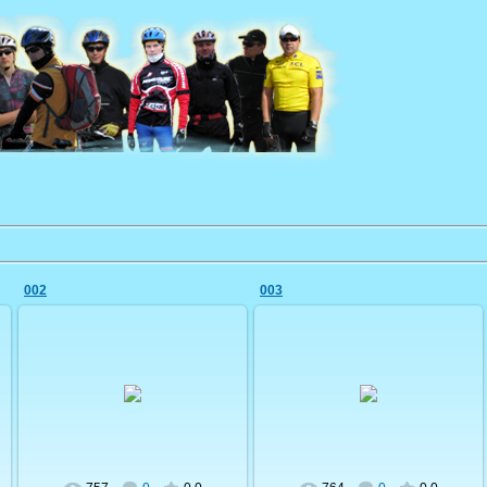
002
003
19.09.2009
19.09.2009
shostka-velo
shostka-velo