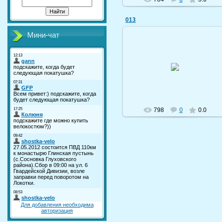
013
Мини-чат
19.09.2009
shostka-velo
798
0
0.0
Для добавления необходима
авторизация