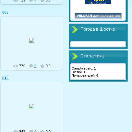
729
0
0.0
008
Погода в Шостке
19.09.2009
shostka-velo
Статистика
779
0
0.0
Онлайн всего:
1
Гостей:
1
Пользователей:
0
012
19.09.2009
shostka-velo
847
0
0.0