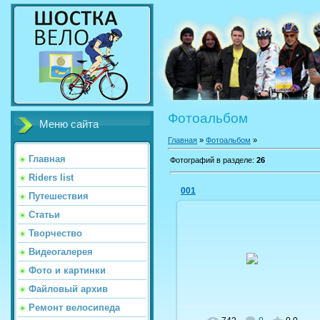
Фотоальбом
Меню сайта
Главная
»
Фотоальбом
»
Главная
Фотографий в разделе
:
26
Riders list
001
Путешествия
Статьи
Творчество
19.09.2009
Видеогалерея
shostka-velo
Фото и картинки
Файловый архив
Ремонт велосипеда