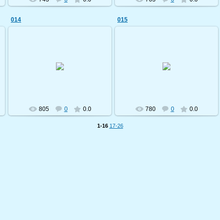
014
015
19.09.2009
19.09.2009
shostka-velo
shostka-velo
805
0
0.0
780
0
0.0
1-16
17-26