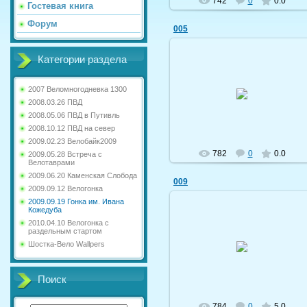
742
0
0.0
Гостевая книга
Форум
005
Категории раздела
19.09.2009
2007 Веломногодневка 1300
2008.03.26 ПВД
shostka-velo
2008.05.06 ПВД в Путивль
2008.10.12 ПВД на север
2009.02.23 Велобайк2009
782
0
0.0
2009.05.28 Встреча с
Велотаврами
2009.06.20 Каменская Слобода
009
2009.09.12 Велогонка
2009.09.19 Гонка им. Ивана
Кожедуба
2010.04.10 Велогонка с
раздельным стартом
19.09.2009
Шостка-Вело Wallpers
shostka-velo
Поиск
784
0
5.0