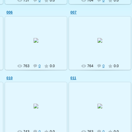
757
0
0.0
764
0
0.0
006
007
19.09.2009
19.09.2009
shostka-velo
shostka-velo
763
0
0.0
764
0
0.0
010
011
19.09.2009
19.09.2009
shostka-velo
shostka-velo
743
0
0.0
763
0
0.0