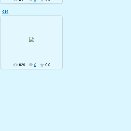
016
19.09.2009
shostka-velo
829
0
0.0