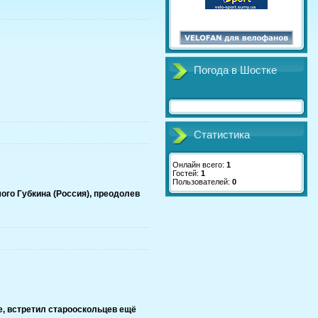
Погода в Шостке
Статистика
Онлайн всего:
1
Гостей:
1
Пользователей:
0
мого Губкина (Россия), преодолев
е, встретил старооскольцев ещё