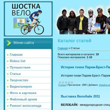
Каталог статей
Меню сайта
Главная
»
Статьи
Главная
Всего материалов в каталоге
:
19
Показано материалов
:
1-10
Riders list
История гонки Париж-Брест-П
Путешествия
Статьи
История гонки Париж-Брест-Пари
Творчество
Статьи
|
Просмотров:
1885
|
Добавил:
shostka-ve
Видеогалерея
Фото и картинки
Выставка Велобайк 2011
Файловый архив
ВЕЛОБАЙК
- международная спец
Ремонт велосипеда