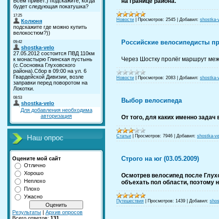
на границе района.
Новости
|
Просмотров:
2545
|
Добавил:
shostka-
Российские велосипедисты пр
Через Шостку пролёг маршрут меж
Новости
|
Просмотров:
2083
|
Добавил:
shostka-
Выбор велосипеда
Для добавления необходима
авторизация
От того, для каких именно задач
Статьи
|
Просмотров:
7946
|
Добавил:
shostka-ve
Наш опрос
Строго на юг (03.05.2009)
Оцените мой сайт
Отлично
Хорошо
Осмотрев велосипед после Глухо
Неплохо
объехать пол области, поэтому н
Плохо
Ужасно
Путешествия
|
Просмотров:
1439
|
Добавил:
shos
Результаты
|
Архив опросов
Всего ответов:
131