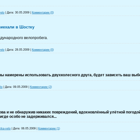
velo
|
Дата:
30.05.2009
|
Комментарии (0)
иехали в Шостку
дународного велопробега.
velo
|
Дата:
28.05.2009
|
Комментарии (0)
 вы намерены использовать двухколесного друга, будет зависеть ваш выб
lo
|
Дата:
09.05.2009
|
Комментарии (2)
ва и не обнаружив никаких повреждений, вдохновлённый улётной погодой,
игде особо не задерживался...
tka-velo
|
Дата:
06.05.2009
|
Комментарии (1)