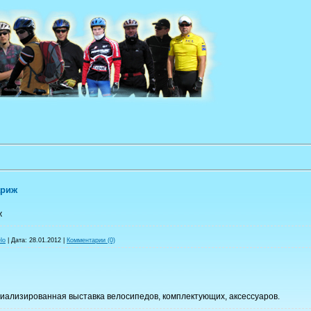
ариж
ж
lo
|
Дата:
28.01.2012
|
Комментарии (0)
иализированная выставка велосипедов, комплектующих, аксессуаров.