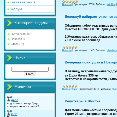
Гостевая книга
Новости
|
Просмотров:
2579
|
Добавил:
VeloBon
Форум
Велоклуб набирает участников
Категории раздела
Объявлен набор участников вел
Участие БЕСПЛАТНОЕ. Для участ
Путешествия
[11]
1.Желание кататься, общаться и 
Новости
[6]
2.Наличие велосипеда.
Статьи
[2]
Новости
|
Просмотров:
1642
|
Добавил:
shostka-
Поиск
Вечерняя покатушка в Новгород
В пятницу встречали нашего дру
за 2 дня более 330 км!!!
Встретив и накормив гостя, был
Мини-чат
Путешествия
|
Просмотров:
1318
|
Добавил:
shos
Велотавры в Шостке
Для меня было честью сопроводи
Утром 28 мая, отпросившись с р