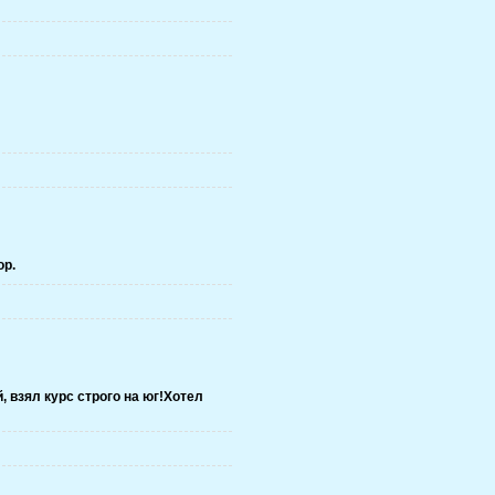
ор.
 взял курс строго на юг!Хотел