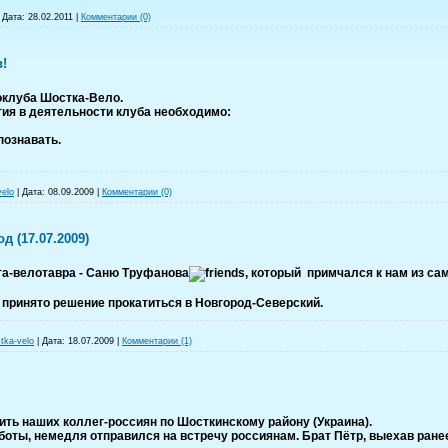
|
Дата:
28.02.2011
|
Комментарии (0)
!
оклуба Шостка-Вело.
ия в деятельности клуба необходимо:
познавать.
velo
|
Дата:
08.09.2009
|
Комментарии (0)
 (17.07.2009)
га-велотавра - Саню Труфанова
, который примчался к нам из са
о принято решение прокатиться в Новгород-Северский.
tka-velo
|
Дата:
18.07.2009
|
Комментарии (1)
ть наших коллег-россиян по Шосткинскому району (Украина).
аботы, немедля отправился на встречу россиянам. Брат Пётр, выехав ране