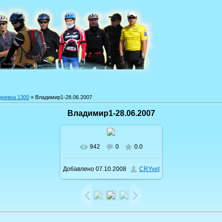
дневка 1300
» Владимир1-28.06.2007
Владимир1-28.06.2007
942
0
0.0
В реальном размере
Добавлено
07.10.2008
CRYvet
1024x768
/ 143.3Kb