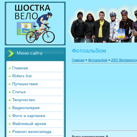
Фотоальбом
Меню сайта
Главная
»
Фотоальбом
»
2007 Веломного
Главная
Riders list
Путешествия
Статьи
Творчество
Видеогалерея
Фото и картинки
Файловый архив
Ремонт велосипеда
Всего комментариев
:
0