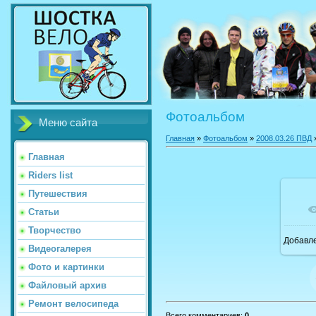
Фотоальбом
Меню сайта
Главная
»
Фотоальбом
»
2008.03.26 ПВД
»
Главная
Riders list
Путешествия
Статьи
Творчество
Добавл
Видеогалерея
Фото и картинки
Файловый архив
Ремонт велосипеда
Всего комментариев
:
0